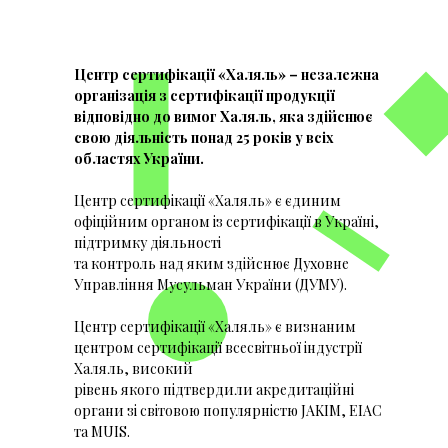
Центр сертифікації «Халяль» – незалежна
організація з сертифікації продукції
відповідно до вимог Халяль, яка здійснює
свою діяльність понад 25 років у всіх
областях України.
Центр сертифікації «Халяль» є єдиним
офіційним органом із сертифікації в Україні,
підтримку діяльності
та контроль над яким здійснює Духовне
Управління Мусульман України (ДУМУ).
Центр сертифікації «Халяль» є визнаним
центром сертифікації всесвітньої індустрії
Халяль, високий
рівень якого підтвердили акредитаційні
органи зі світовою популярністю JAKIM, EIAC
та MUIS.