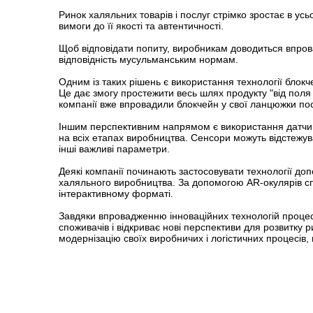
Ринок халяльних товарів і послуг стрімко зростає в усь
вимоги до її якості та автентичності.
Щоб відповідати попиту, виробникам доводиться впрова
відповідність мусульманським нормам.
Одним із таких рішень є використання технології блок
Це дає змогу простежити весь шлях продукту "від поля 
компанії вже впровадили блокчейн у свої ланцюжки пос
Іншим перспективним напрямом є використання датчикі
на всіх етапах виробництва. Сенсори можуть відстежув
інші важливі параметри.
Деякі компанії починають застосовувати технології д
халяльного виробництва. За допомогою AR-окулярів сп
інтерактивному форматі.
Завдяки впровадженню інноваційних технологій процес 
споживачів і відкриває нові перспективи для розвитку 
модернізацію своїх виробничих і логістичних процесів