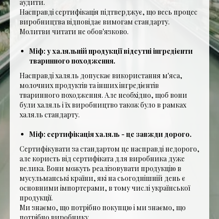
аудити.
Насправді сертифікація підтверджує, що весь процес
виробництва відповідає вимогам стандарту.
Молитви читати не обов'язково.
Міф: у халяльній продукції відсутні інгредієнти
тваринного походження.
Насправді халяль допускає використання м'яса,
молочних продуктів та інших інгредієнтів
тваринного походження. Але необхідно, щоб вони
були халяль і їх виробництво також було в рамках
халяль стандарту.
Міф: сертифікація халяль - це завжди дорого.
Сертифікувати за стандартом це насправді недорого,
але користь від сертифіката для виробника дуже
велика. Вони можуть реалізовувати продукцію в
мусульманські країни, які на сьогоднішній день є
основними імпортерами, в тому числі української
продукції.
Ми знаємо, що потрібно покупцю і ми знаємо, що
потрібно виробнику.