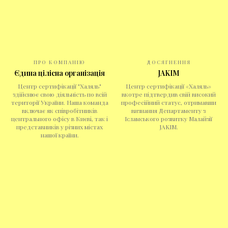
ПРО КОМПАНІЮ
ДОСЯГНЕННЯ
Єдина цілісна організація
JAKIM
Центр сертифікації "Халяль"
Центр сертифікації «Халяль»
здійснює свою діяльність по всій
вкотре підтвердив свій високий
території України. Наша команда
професійний статус, отримавши
включає як співробітників
визнання Департаменту з
центрального офісу в Києві, так і
Ісламського розвитку Малайзії
представників у різних містах
JAKIM.
нашої країни.