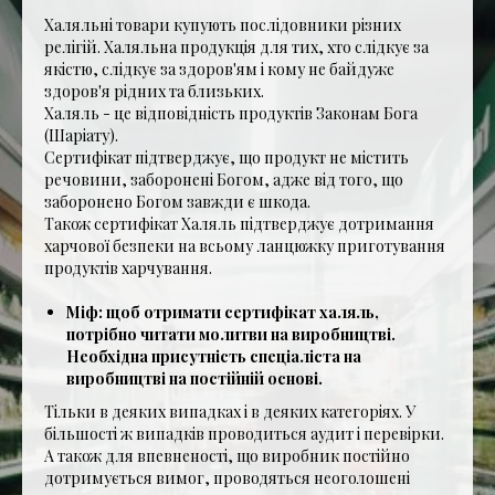
Халяльні товари купують послідовники різних
релігій. Халяльна продукція для тих, хто слідкує за
якістю, слідкує за здоров'ям і кому не байдуже
здоров'я рідних та близьких.
Халяль - це відповідність продуктів Законам Бога
(Шаріату).
Сертифікат підтверджує, що продукт не містить
речовини, заборонені Богом, адже від того, що
заборонено Богом завжди є шкода.
Також сертифікат Халяль підтверджує дотримання
харчової безпеки на всьому ланцюжку приготування
продуктів харчування.
Міф: щоб отримати сертифікат халяль,
потрібно читати молитви на виробництві.
Необхідна присутність спеціаліста на
виробництві на постійній основі.
Тільки в деяких випадках і в деяких категоріях. У
більшості ж випадків проводиться аудит і перевірки.
А також для впевненості, що виробник постійно
дотримується вимог, проводяться неоголошені