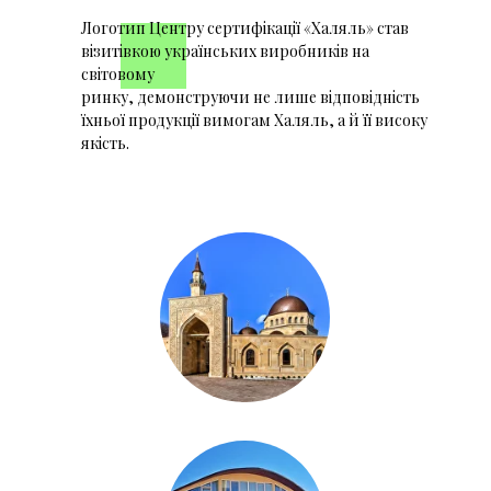
Логотип Центру сертифікації «Халяль» став
візитівкою українських виробників на
світовому
ринку, демонструючи не лише відповідність
їхньої продукції вимогам Халяль, а й її високу
якість.