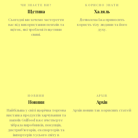
ЧИ ЗНАЄТЕ ВИ?
КОРИСНО ЗНАТИ
Щетина
Халяль
Сьогодні ми хочемо застерегти
Дозволена їжа приносить
вас від використання пензлів та
користь тілу людини та його
щіток, які зроблені із щетини
духу.
свині.
НОВИНИ
АРХІВ
Новини
Архів
Найбільша у світі щорічна торгова
Архів новин так корисних статей
виставка продуктів харчування та
напоїв Gulfood вже вчетверте
зібрала виробників, покупців,
дистриб'юторів, експортерів та
імпортерів з усього світу в