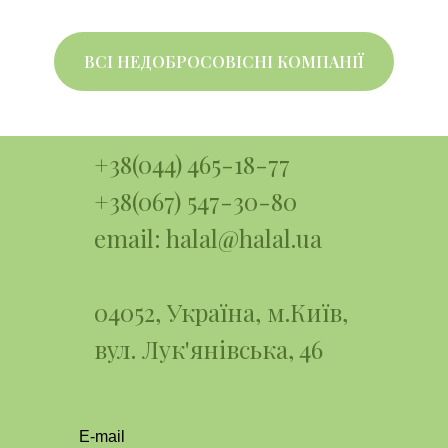
ВСІ НЕДОБРОСОВІСНІ КОМПАНІЇ
+38(044) 465-18-77
+38(067) 547-30-80
email: halal@halal.ua
04052, Україна, м.Київ,
вул. Лук'янiвська, 46
E-mail