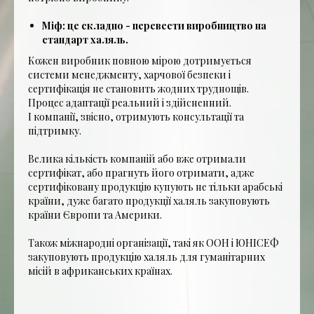
Міф: це складно - перевести виробництво на
стандарт халяль.
Кожен виробник повною мірою дотримується
системи менеджменту, харчової безпеки і
сертифікація не становить жодних труднощів.
Процес адаптації реальний і здійсненний.
І компанії, звісно, отримують консультації та
підтримку.
Велика кількість компаній або вже отримали
сертифікат, або прагнуть його отримати, адже
сертифіковану продукцію купують не тільки арабські
країни, дуже багато продукції халяль закуповують
країни Європи та Америки.
Також міжнародні організації, такі як ООН і ЮНІСЕФ
закуповують продукцію халяль для гуманітарних
місій в африканських країнах.