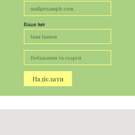
Ваше Iмя
Надiслати