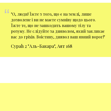
“
"О, люди! Їжте з того, що є на землі, лише
дозволене і ви не маєте сумніву щодо цього.
Їжте те, що не зашкодить вашому тілу та
розуму. Не слідуйте за дияволом, який закликає
вас до гріхів. Воістину, диявол ваш явний ворог!"
Сураh 2 "Аль-Бакара", Аят 168